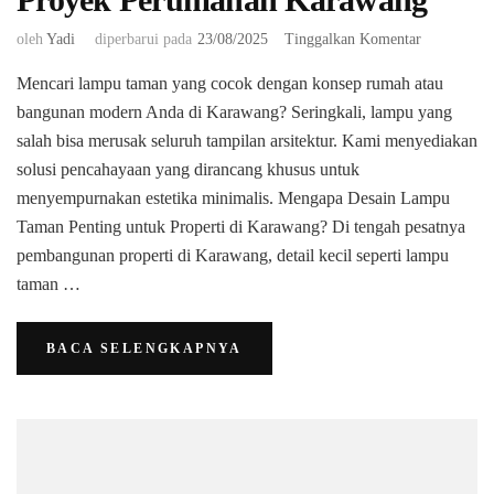
pada
oleh
Yadi
diperbarui pada
23/08/2025
Tinggalkan Komentar
Supplier
Mencari lampu taman yang cocok dengan konsep rumah atau
Lampu
Taman
bangunan modern Anda di Karawang? Seringkali, lampu yang
Untuk
salah bisa merusak seluruh tampilan arsitektur. Kami menyediakan
Proyek
solusi pencahayaan yang dirancang khusus untuk
Perumahan
menyempurnakan estetika minimalis. ​Mengapa Desain Lampu
Karawang
Taman Penting untuk Properti di Karawang? ​Di tengah pesatnya
pembangunan properti di Karawang, detail kecil seperti lampu
taman …
BACA SELENGKAPNYA