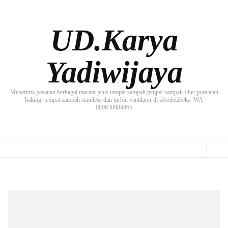
UD.Karya
Yadiwijaya
Menerima pesanan berbagai macam jenis tempat sampah,tempat sampah fiber,peralatan
baking, tempat sampah stainless dan turbin ventilator di jabodetabeka. WA
089638984465