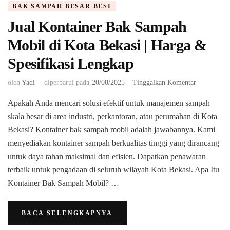
BAK SAMPAH BESAR BESI
Jual Kontainer Bak Sampah
Mobil di Kota Bekasi | Harga &
Spesifikasi Lengkap
pada
oleh
Yadi
diperbarui pada
20/08/2025
Tinggalkan Komentar
Jual
Apakah Anda mencari solusi efektif untuk manajemen sampah
Kontainer
Bak
skala besar di area industri, perkantoran, atau perumahan di Kota
Sampah
Bekasi? Kontainer bak sampah mobil adalah jawabannya. Kami
Mobil
menyediakan kontainer sampah berkualitas tinggi yang dirancang
di
untuk daya tahan maksimal dan efisien. Dapatkan penawaran
Kota
Bekasi
terbaik untuk pengadaan di seluruh wilayah Kota Bekasi. ​Apa Itu
|
Kontainer Bak Sampah Mobil? …
Harga
&
Spesifikasi
BACA SELENGKAPNYA
Lengkap