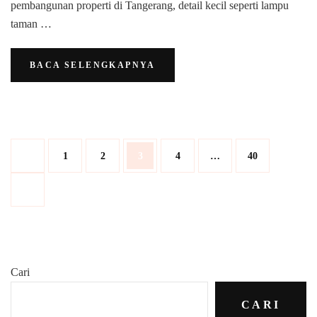
pembangunan properti di Tangerang, detail kecil seperti lampu
Anda
taman …
BACA SELENGKAPNYA
Paginasi
Halaman
Halaman
Halaman
Halaman
Halaman
1
2
3
4
…
40
pos
Cari
CARI