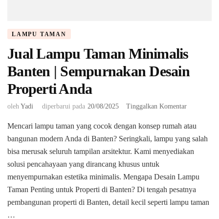
LAMPU TAMAN
Jual Lampu Taman Minimalis
Banten | Sempurnakan Desain
Properti Anda
pada
oleh
Yadi
diperbarui pada
20/08/2025
Tinggalkan Komentar
Jual
Mencari lampu taman yang cocok dengan konsep rumah atau
Lampu
Taman
bangunan modern Anda di Banten? Seringkali, lampu yang salah
Minimalis
bisa merusak seluruh tampilan arsitektur. Kami menyediakan
Banten
solusi pencahayaan yang dirancang khusus untuk
|
menyempurnakan estetika minimalis. ​Mengapa Desain Lampu
Sempurnak
Desain
Taman Penting untuk Properti di Banten? ​Di tengah pesatnya
Properti
pembangunan properti di Banten, detail kecil seperti lampu taman
Anda
…