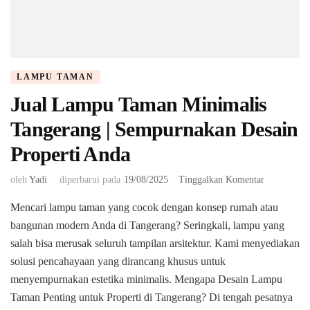
LAMPU TAMAN
Jual Lampu Taman Minimalis
Tangerang | Sempurnakan Desain
Properti Anda
pada
oleh
Yadi
diperbarui pada
19/08/2025
Tinggalkan Komentar
Jual
Mencari lampu taman yang cocok dengan konsep rumah atau
Lampu
Taman
bangunan modern Anda di Tangerang? Seringkali, lampu yang
Minimalis
salah bisa merusak seluruh tampilan arsitektur. Kami menyediakan
Tangerang
solusi pencahayaan yang dirancang khusus untuk
|
menyempurnakan estetika minimalis. ​Mengapa Desain Lampu
Sempurnak
Desain
Taman Penting untuk Properti di Tangerang? ​Di tengah pesatnya
Properti