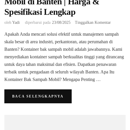
Mobil di Banten | Harga &
Spesifikasi Lengkap
pada
oleh
Yadi
diperbarui pada
23/08/2025
Tinggalkan Komentar
Jual
Apakah Anda mencari solusi efektif untuk manajemen sampah
Kontainer
Bak
skala besar di area industri, perkantoran, atau perumahan di
Sampah
Banten? Kontainer bak sampah mobil adalah jawabannya. Kami
Mobil
menyediakan kontainer sampah berkualitas tinggi yang dirancang
di
untuk daya tahan maksimal dan efisien. Dapatkan penawaran
Banten
|
terbaik untuk pengadaan di seluruh wilayah Banten. ​Apa Itu
Harga
Kontainer Bak Sampah Mobil? Mengapa Penting …
&
Spesifikasi
Lengkap
BACA SELENGKAPNYA