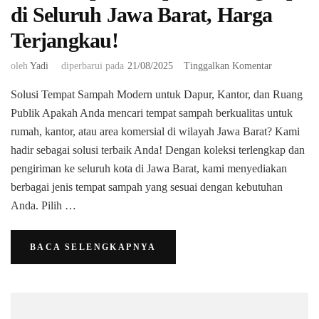
di Seluruh Jawa Barat, Harga
Terjangkau!
pada
oleh
Yadi
diperbarui pada
21/08/2025
Tinggalkan Komentar
Jual
Solusi Tempat Sampah Modern untuk Dapur, Kantor, dan Ruang
Tempat
Sampah
Publik ​Apakah Anda mencari tempat sampah berkualitas untuk
Terlengkap
rumah, kantor, atau area komersial di wilayah Jawa Barat? Kami
di
hadir sebagai solusi terbaik Anda! Dengan koleksi terlengkap dan
Seluruh
pengiriman ke seluruh kota di Jawa Barat, kami menyediakan
Jawa
Barat,
berbagai jenis tempat sampah yang sesuai dengan kebutuhan
Harga
Anda. ​Pilih …
Terjangkau
BACA SELENGKAPNYA