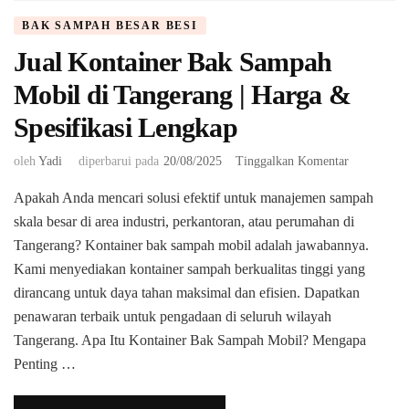
BAK SAMPAH BESAR BESI
Jual Kontainer Bak Sampah
Mobil di Tangerang | Harga &
Spesifikasi Lengkap
pada
oleh
Yadi
diperbarui pada
20/08/2025
Tinggalkan Komentar
Jual
Apakah Anda mencari solusi efektif untuk manajemen sampah
Kontainer
Bak
skala besar di area industri, perkantoran, atau perumahan di
Sampah
Tangerang? Kontainer bak sampah mobil adalah jawabannya.
Mobil
Kami menyediakan kontainer sampah berkualitas tinggi yang
di
dirancang untuk daya tahan maksimal dan efisien. Dapatkan
Tangerang
|
penawaran terbaik untuk pengadaan di seluruh wilayah
Harga
Tangerang. ​Apa Itu Kontainer Bak Sampah Mobil? Mengapa
&
Penting …
Spesifikasi
Lengkap