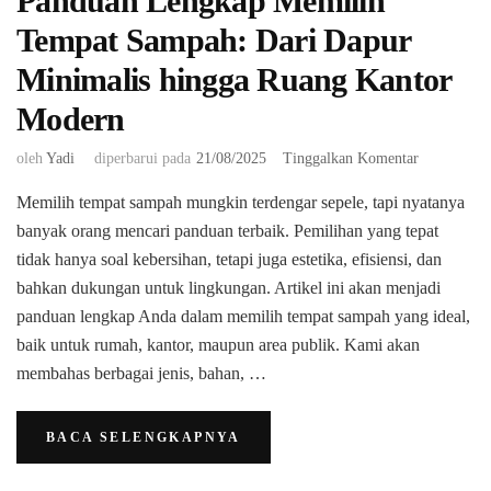
Panduan Lengkap Memilih
Tempat Sampah: Dari Dapur
Minimalis hingga Ruang Kantor
Modern
pada
oleh
Yadi
diperbarui pada
21/08/2025
Tinggalkan Komentar
Panduan
Memilih tempat sampah mungkin terdengar sepele, tapi nyatanya
Lengkap
Memilih
banyak orang mencari panduan terbaik. Pemilihan yang tepat
Tempat
tidak hanya soal kebersihan, tetapi juga estetika, efisiensi, dan
Sampah:
bahkan dukungan untuk lingkungan. ​Artikel ini akan menjadi
Dari
panduan lengkap Anda dalam memilih tempat sampah yang ideal,
Dapur
Minimalis
baik untuk rumah, kantor, maupun area publik. Kami akan
hingga
membahas berbagai jenis, bahan, …
Ruang
Kantor
Modern
BACA SELENGKAPNYA