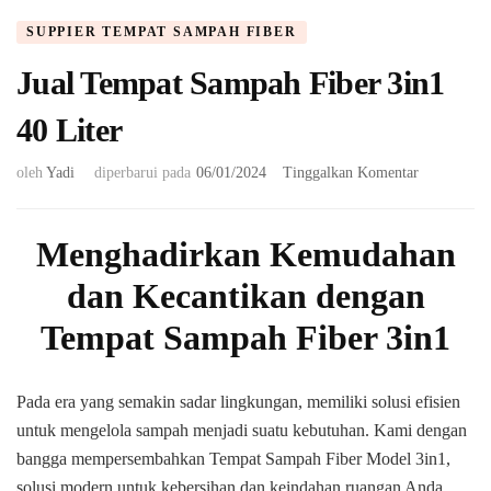
SUPPIER TEMPAT SAMPAH FIBER
Jual Tempat Sampah Fiber 3in1
40 Liter
pada
oleh
Yadi
diperbarui pada
06/01/2024
Tinggalkan Komentar
Jual
Tempat
Sampah
Menghadirkan Kemudahan
Fiber
dan Kecantikan dengan
3in1
40
Tempat Sampah Fiber 3in1
Liter
Pada era yang semakin sadar lingkungan, memiliki solusi efisien
untuk mengelola sampah menjadi suatu kebutuhan. Kami dengan
bangga mempersembahkan Tempat Sampah Fiber Model 3in1,
solusi modern untuk kebersihan dan keindahan ruangan Anda.