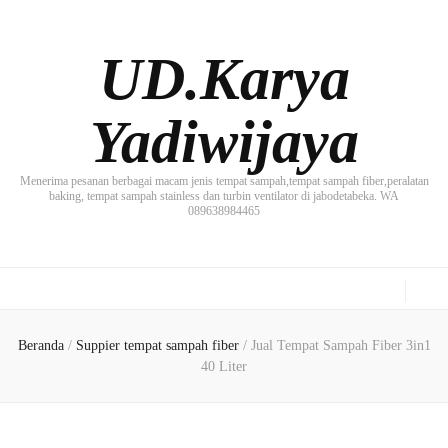
UD.Karya
Yadiwijaya
Menerima pesanan berbagai macam jenis tempat sampah,tempat sampah fiber,peralatan
baking, tempat sampah stainless dan turbin ventilator di jabodetabeka. WA
089638984465
Beranda
/
Suppier tempat sampah fiber
/
Jual Tempat Sampah Fiber 3in1
40 Liter