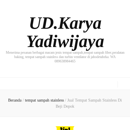
UD.Karya
Yadiwijaya
Menerima pesanan berbagai macam jenis tempat sampah,tempat sampah fiber,peralatan
baking, tempat sampah stainless dan turbin ventilator di jabodetabeka. WA
089638984465
Beranda
/
tempat sampah stainless
/
Jual Tempat Sampah Stainless Di
Beji Depok