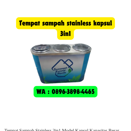
Tempat Sampah Stainless 3in1 Model Kapsul Kapasitas Besar