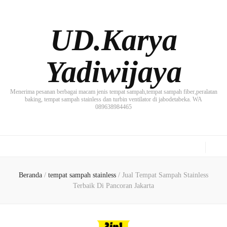
UD.Karya
Yadiwijaya
Menerima pesanan berbagai macam jenis tempat sampah,tempat sampah fiber,peralatan
baking, tempat sampah stainless dan turbin ventilator di jabodetabeka. WA
089638984465
Beranda
/
tempat sampah stainless
/
Jual Tempat Sampah Stainless
Terbaik Di Pancoran Jakarta