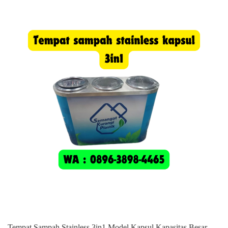
Tempat Sampah Stainless 3in1 Model Kapsul Kapasitas Besar