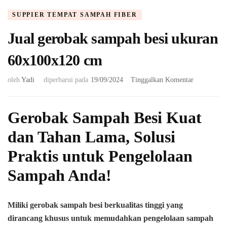
SUPPIER TEMPAT SAMPAH FIBER
Jual gerobak sampah besi ukuran
60x100x120 cm
pada
oleh
Yadi
diperbarui pada
19/09/2024
Tinggalkan Komentar
Jual
gerobak
sampah
Gerobak Sampah Besi Kuat
besi
dan Tahan Lama, Solusi
ukuran
60x100x12
Praktis untuk Pengelolaan
cm
Sampah Anda!
Miliki gerobak sampah besi berkualitas tinggi yang
dirancang khusus untuk memudahkan pengelolaan sampah