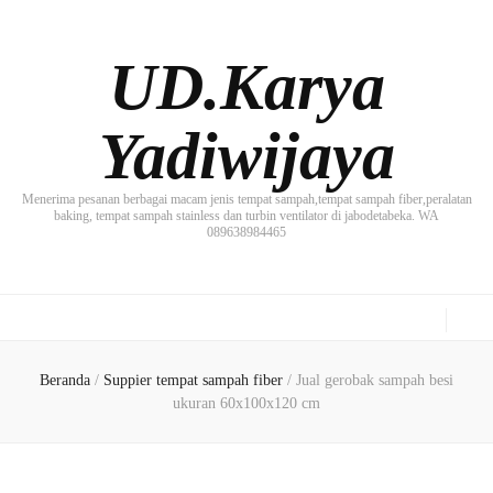
UD.Karya
Yadiwijaya
Menerima pesanan berbagai macam jenis tempat sampah,tempat sampah fiber,peralatan
baking, tempat sampah stainless dan turbin ventilator di jabodetabeka. WA
089638984465
Beranda
/
Suppier tempat sampah fiber
/
Jual gerobak sampah besi
ukuran 60x100x120 cm