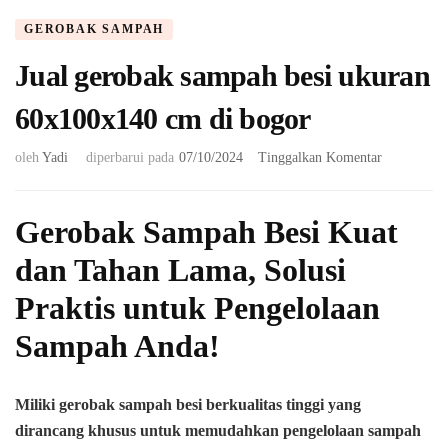
GEROBAK SAMPAH
Jual gerobak sampah besi ukuran
60x100x140 cm di bogor
pada
oleh
Yadi
diperbarui pada
07/10/2024
Tinggalkan Komentar
Jual
gerobak
sampah
Gerobak Sampah Besi Kuat
besi
dan Tahan Lama, Solusi
ukuran
60x100x14
Praktis untuk Pengelolaan
cm
di
Sampah Anda!
bogor
Miliki gerobak sampah besi berkualitas tinggi yang
dirancang khusus untuk memudahkan pengelolaan sampah