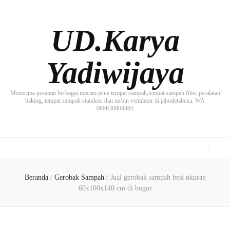
UD.Karya
Yadiwijaya
Menerima pesanan berbagai macam jenis tempat sampah,tempat sampah fiber,peralatan
baking, tempat sampah stainless dan turbin ventilator di jabodetabeka. WA
089638984465
Beranda
/
Gerobak Sampah
/
Jual gerobak sampah besi ukuran
60x100x140 cm di bogor