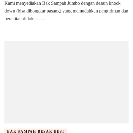
Kami menyediakan Bak Sampah Jumbo dengan desain knock
Tempat
down (bisa dibongkar pasang) yang memudahkan pengiriman dan
Sampah
Besi
perakitan di lokasi. …
|
Di
Tangerang
Selatan
BAK SAMPAH BESAR BESI