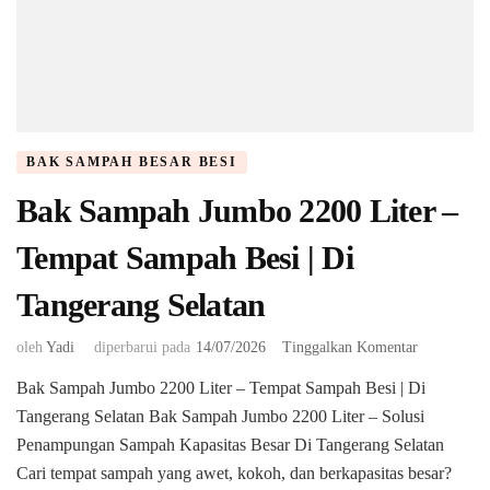
BAK SAMPAH BESAR BESI
Bak Sampah Jumbo 2200 Liter –
Tempat Sampah Besi | Di
Tangerang Selatan
pada
oleh
Yadi
diperbarui pada
14/07/2026
Tinggalkan Komentar
Bak
Bak Sampah Jumbo 2200 Liter – Tempat Sampah Besi | Di
Sampah
Tangerang Selatan Bak Sampah Jumbo 2200 Liter – Solusi
Jumbo
2200
Penampungan Sampah Kapasitas Besar Di Tangerang Selatan ​
Liter
Cari tempat sampah yang awet, kokoh, dan berkapasitas besar?
–