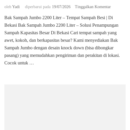
pada
oleh
Yadi
diperbarui pada
19/07/2026
Tinggalkan Komentar
Bak
Bak Sampah Jumbo 2200 Liter – Tempat Sampah Besi | Di
Sampah
Bekasi Bak Sampah Jumbo 2200 Liter – Solusi Penampungan
Jumbo
2200
Sampah Kapasitas Besar Di Bekasi ​Cari tempat sampah yang
Liter
awet, kokoh, dan berkapasitas besar? Kami menyediakan Bak
–
Sampah Jumbo dengan desain knock down (bisa dibongkar
Tempat
pasang) yang memudahkan pengiriman dan perakitan di lokasi.
Sampah
Besi
Cocok untuk …
|
Di
Bekasi