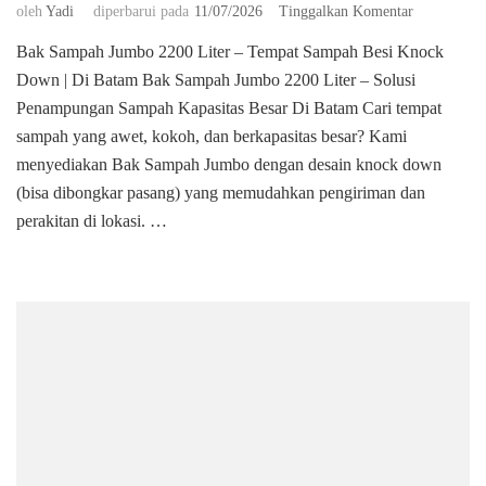
pada
oleh
Yadi
diperbarui pada
11/07/2026
Tinggalkan Komentar
Bak
Bak Sampah Jumbo 2200 Liter – Tempat Sampah Besi Knock
Sampah
Down | Di Batam Bak Sampah Jumbo 2200 Liter – Solusi
Jumbo
2200
Penampungan Sampah Kapasitas Besar Di Batam ​Cari tempat
Liter
sampah yang awet, kokoh, dan berkapasitas besar? Kami
–
menyediakan Bak Sampah Jumbo dengan desain knock down
Tempat
(bisa dibongkar pasang) yang memudahkan pengiriman dan
Sampah
Besi
perakitan di lokasi. …
Knock
Down
|
Batam