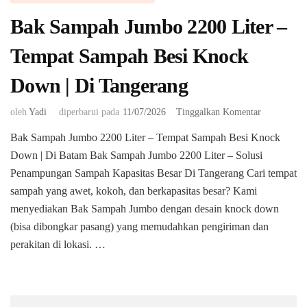
Bak Sampah Jumbo 2200 Liter –
Tempat Sampah Besi Knock
Down | Di Tangerang
pada
oleh
Yadi
diperbarui pada
11/07/2026
Tinggalkan Komentar
Bak
Bak Sampah Jumbo 2200 Liter – Tempat Sampah Besi Knock
Sampah
Down | Di Batam Bak Sampah Jumbo 2200 Liter – Solusi
Jumbo
2200
Penampungan Sampah Kapasitas Besar Di Tangerang ​Cari tempat
Liter
sampah yang awet, kokoh, dan berkapasitas besar? Kami
–
menyediakan Bak Sampah Jumbo dengan desain knock down
Tempat
(bisa dibongkar pasang) yang memudahkan pengiriman dan
Sampah
Besi
perakitan di lokasi. …
Knock
Down
|
Di