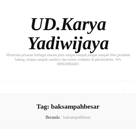
UD.Karya
Yadiwijaya
Menerima pesanan berbagai macam jenis tempat sampah,tempat sampah fiber,peralatan
baking, tempat sampah stainless dan turbin ventilator di jabodetabeka. WA
089638984465
Tag:
baksampahbesar
Beranda
/
baksampahbesar