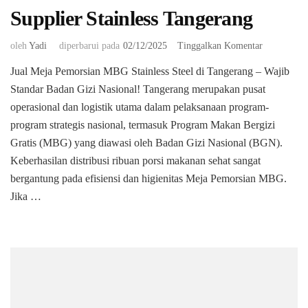
Supplier Stainless Tangerang
pada
oleh
Yadi
diperbarui pada
02/12/2025
Tinggalkan Komentar
Jual
Jual Meja Pemorsian MBG Stainless Steel di Tangerang – Wajib
Meja
Standar Badan Gizi Nasional! Tangerang merupakan pusat
Pemorsian
MBG
operasional dan logistik utama dalam pelaksanaan program-
Standar
program strategis nasional, termasuk Program Makan Bergizi
BGN
Gratis (MBG) yang diawasi oleh Badan Gizi Nasional (BGN).
Tangerang
Keberhasilan distribusi ribuan porsi makanan sehat sangat
|
Supplier
bergantung pada efisiensi dan higienitas Meja Pemorsian MBG.
Stainless
Jika …
Tangerang