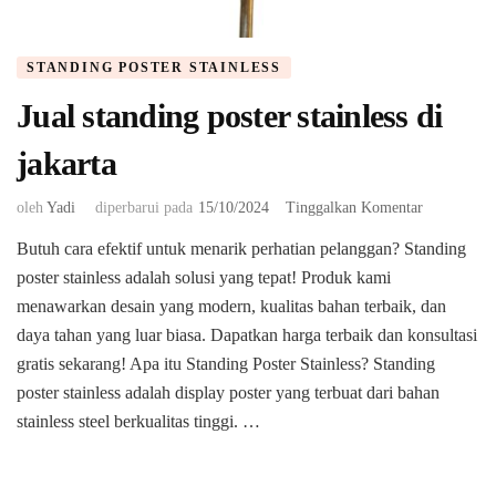
STANDING POSTER STAINLESS
Jual standing poster stainless di
jakarta
pada
oleh
Yadi
diperbarui pada
15/10/2024
Tinggalkan Komentar
Jual
Butuh cara efektif untuk menarik perhatian pelanggan? Standing
standing
poster stainless adalah solusi yang tepat! Produk kami
poster
stainless
menawarkan desain yang modern, kualitas bahan terbaik, dan
di
daya tahan yang luar biasa. Dapatkan harga terbaik dan konsultasi
jakarta
gratis sekarang! Apa itu Standing Poster Stainless? Standing
poster stainless adalah display poster yang terbuat dari bahan
stainless steel berkualitas tinggi. …