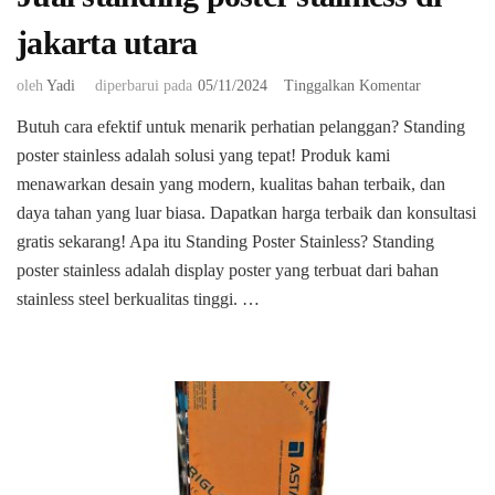
jakarta utara
pada
oleh
Yadi
diperbarui pada
05/11/2024
Tinggalkan Komentar
Jual
Butuh cara efektif untuk menarik perhatian pelanggan? Standing
standing
poster stainless adalah solusi yang tepat! Produk kami
poster
stainless
menawarkan desain yang modern, kualitas bahan terbaik, dan
di
daya tahan yang luar biasa. Dapatkan harga terbaik dan konsultasi
jakarta
gratis sekarang! Apa itu Standing Poster Stainless? Standing
utara
poster stainless adalah display poster yang terbuat dari bahan
stainless steel berkualitas tinggi. …