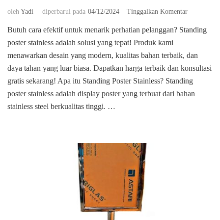
pada
oleh
Yadi
diperbarui pada
04/12/2024
Tinggalkan Komentar
Jual
Butuh cara efektif untuk menarik perhatian pelanggan? Standing
standing
poster stainless adalah solusi yang tepat! Produk kami
poster
stainless
menawarkan desain yang modern, kualitas bahan terbaik, dan
di
daya tahan yang luar biasa. Dapatkan harga terbaik dan konsultasi
kelapa
gratis sekarang! Apa itu Standing Poster Stainless? Standing
gading
poster stainless adalah display poster yang terbuat dari bahan
jakarta
stainless steel berkualitas tinggi. …