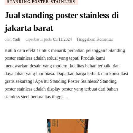
STANDING POSTER STAINLESS
Jual standing poster stainless di
jakarta barat
pada
oleh
Yadi
diperbarui pada
05/11/2024
Tinggalkan Komentar
Jual
Butuh cara efektif untuk menarik perhatian pelanggan? Standing
standing
poster stainless adalah solusi yang tepat! Produk kami
poster
stainless
menawarkan desain yang modern, kualitas bahan terbaik, dan
di
daya tahan yang luar biasa. Dapatkan harga terbaik dan konsultasi
jakarta
gratis sekarang! Apa itu Standing Poster Stainless? Standing
barat
poster stainless adalah display poster yang terbuat dari bahan
stainless steel berkualitas tinggi. …