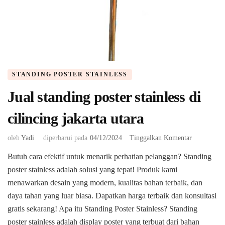
STANDING POSTER STAINLESS
Jual standing poster stainless di
cilincing jakarta utara
pada
oleh
Yadi
diperbarui pada
04/12/2024
Tinggalkan Komentar
Jual
Butuh cara efektif untuk menarik perhatian pelanggan? Standing
standing
poster stainless adalah solusi yang tepat! Produk kami
poster
stainless
menawarkan desain yang modern, kualitas bahan terbaik, dan
di
daya tahan yang luar biasa. Dapatkan harga terbaik dan konsultasi
cilincing
gratis sekarang! Apa itu Standing Poster Stainless? Standing
jakarta
poster stainless adalah display poster yang terbuat dari bahan
utara