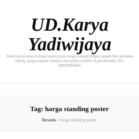
UD.Karya
Yadiwijaya
Menerima pesanan berbagai macam jenis tempat sampah,tempat sampah fiber,peralatan
baking, tempat sampah stainless dan turbin ventilator di jabodetabeka. WA
089638984465
Tag:
harga standing poster
Beranda
/
harga standing poster