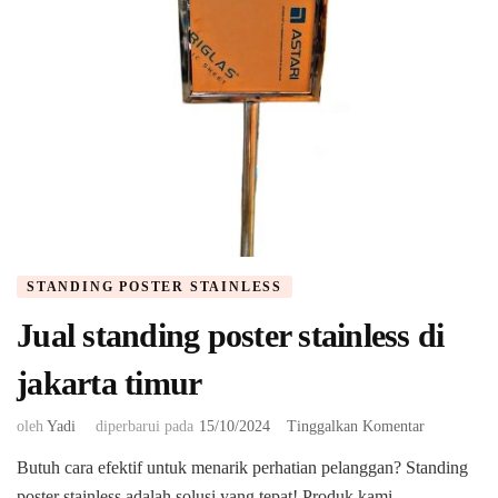
STANDING POSTER STAINLESS
Jual standing poster stainless di
jakarta timur
pada
oleh
Yadi
diperbarui pada
15/10/2024
Tinggalkan Komentar
Jual
Butuh cara efektif untuk menarik perhatian pelanggan? Standing
standing
poster stainless adalah solusi yang tepat! Produk kami
poster