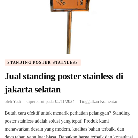
STANDING POSTER STAINLESS
Jual standing poster stainless di
jakarta selatan
pada
oleh
Yadi
diperbarui pada
05/11/2024
Tinggalkan Komentar
Jual
Butuh cara efektif untuk menarik perhatian pelanggan? Standing
standing
poster stainless adalah solusi yang tepat! Produk kami
poster
stainless
menawarkan desain yang modern, kualitas bahan terbaik, dan
di
daya tahan yang luar biasa. Dapatkan harga terbaik dan konsultasi