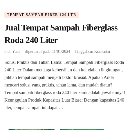
TEMPAT SAMPAH FIBER 120 LTR
Jual Tempat Sampah Fiberglass
Roda 240 Liter
pada
oleh
Yadi
diperbarui pada
11/01/2024
Tinggalkan Komentar
Jual
Solusi Praktis dan Tahan Lama: Tempat Sampah Fiberglass Roda
Tempat
240 Liter Dalam menjaga kebersihan dan keindahan lingkungan,
Sampah
Fiberglass
pilihan tempat sampah menjadi faktor krusial. Apakah Anda
Roda
mencari solusi yang praktis, tahan lama, dan mudah diatur?
240
Tempat sampah fiberglass roda 240 liter kami adalah jawabannya!
Liter
Keunggulan Produk:Kapasitas Luar Biasa: Dengan kapasitas 240
liter, tempat sampah ini dapat …