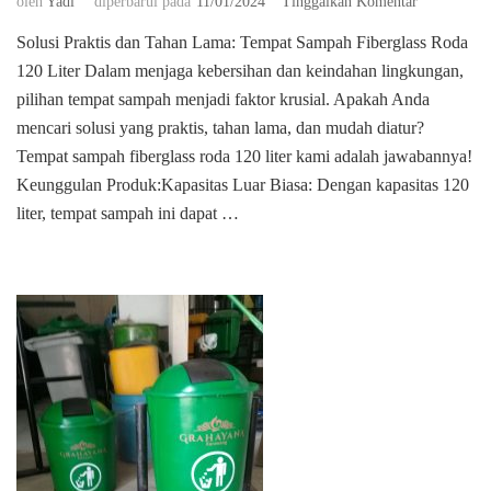
pada
oleh
Yadi
diperbarui pada
11/01/2024
Tinggalkan Komentar
Jual
Solusi Praktis dan Tahan Lama: Tempat Sampah Fiberglass Roda
Tempat
120 Liter Dalam menjaga kebersihan dan keindahan lingkungan,
Sampah
Fiberglass
pilihan tempat sampah menjadi faktor krusial. Apakah Anda
Roda
mencari solusi yang praktis, tahan lama, dan mudah diatur?
120
Tempat sampah fiberglass roda 120 liter kami adalah jawabannya!
Liter
Keunggulan Produk:Kapasitas Luar Biasa: Dengan kapasitas 120
liter, tempat sampah ini dapat …