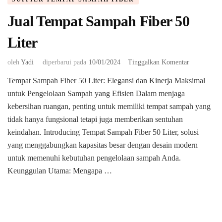
Jual Tempat Sampah Fiber 50
Liter
pada
oleh
Yadi
diperbarui pada
10/01/2024
Tinggalkan Komentar
Jual
Tempat Sampah Fiber 50 Liter: Elegansi dan Kinerja Maksimal
Tempat
untuk Pengelolaan Sampah yang Efisien Dalam menjaga
Sampah
Fiber
kebersihan ruangan, penting untuk memiliki tempat sampah yang
50
tidak hanya fungsional tetapi juga memberikan sentuhan
Liter
keindahan. Introducing Tempat Sampah Fiber 50 Liter, solusi
yang menggabungkan kapasitas besar dengan desain modern
untuk memenuhi kebutuhan pengelolaan sampah Anda.
Keunggulan Utama: Mengapa …