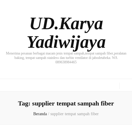
UD.Karya
Yadiwijaya
Menerima pesanan berbagai macam jenis tempat sampah,tempat sampah fiber,peralatan
baking, tempat sampah stainless dan turbin ventilator di jabodetabeka. WA
089638984465
Tag:
supplier tempat sampah fiber
Beranda
/
supplier tempat sampah fiber