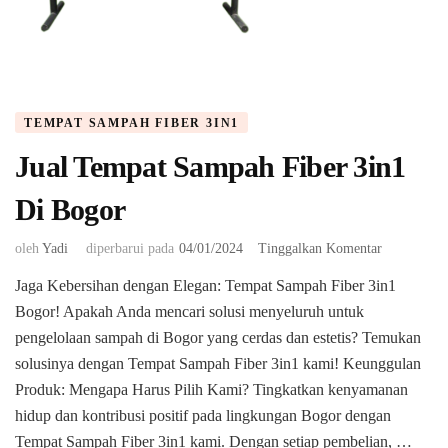
TEMPAT SAMPAH FIBER 3IN1
Jual Tempat Sampah Fiber 3in1
Di Bogor
pada
oleh
Yadi
diperbarui pada
04/01/2024
Tinggalkan Komentar
Jual
Jaga Kebersihan dengan Elegan: Tempat Sampah Fiber 3in1
Tempat
Bogor! Apakah Anda mencari solusi menyeluruh untuk
Sampah
Fiber
pengelolaan sampah di Bogor yang cerdas dan estetis? Temukan
3in1
solusinya dengan Tempat Sampah Fiber 3in1 kami! Keunggulan
Di
Produk: Mengapa Harus Pilih Kami? Tingkatkan kenyamanan
Bogor
hidup dan kontribusi positif pada lingkungan Bogor dengan
Tempat Sampah Fiber 3in1 kami. Dengan setiap pembelian, …