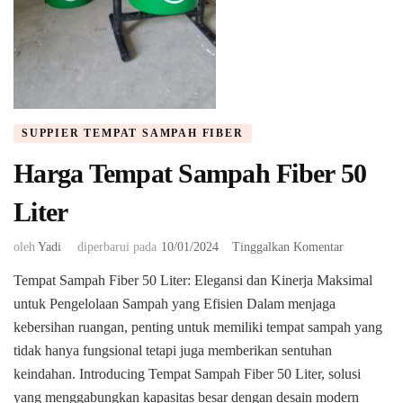
SUPPIER TEMPAT SAMPAH FIBER
Harga Tempat Sampah Fiber 50
Liter
pada
oleh
Yadi
diperbarui pada
10/01/2024
Tinggalkan Komentar
Harga
Tempat Sampah Fiber 50 Liter: Elegansi dan Kinerja Maksimal
Tempat
untuk Pengelolaan Sampah yang Efisien Dalam menjaga
Sampah
Fiber
kebersihan ruangan, penting untuk memiliki tempat sampah yang
50
tidak hanya fungsional tetapi juga memberikan sentuhan
Liter
keindahan. Introducing Tempat Sampah Fiber 50 Liter, solusi
yang menggabungkan kapasitas besar dengan desain modern