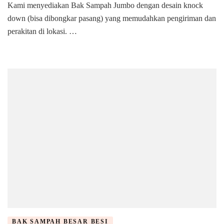
Kami menyediakan Bak Sampah Jumbo dengan desain knock
Tempat
down (bisa dibongkar pasang) yang memudahkan pengiriman dan
Sampah
Besi
perakitan di lokasi. …
|
Di
Tangerang
Selatan
BAK SAMPAH BESAR BESI