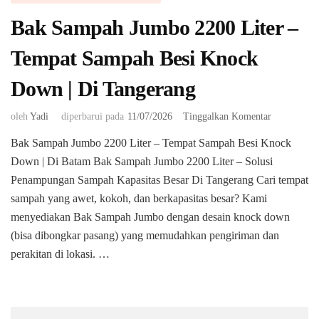
Bak Sampah Jumbo 2200 Liter –
Tempat Sampah Besi Knock
Down | Di Tangerang
pada
oleh
Yadi
diperbarui pada
11/07/2026
Tinggalkan Komentar
Bak
Bak Sampah Jumbo 2200 Liter – Tempat Sampah Besi Knock
Sampah
Down | Di Batam Bak Sampah Jumbo 2200 Liter – Solusi
Jumbo
2200
Penampungan Sampah Kapasitas Besar Di Tangerang ​Cari tempat
Liter
sampah yang awet, kokoh, dan berkapasitas besar? Kami
–
menyediakan Bak Sampah Jumbo dengan desain knock down
Tempat
(bisa dibongkar pasang) yang memudahkan pengiriman dan
Sampah
Besi
perakitan di lokasi. …
Knock
Down
|
Di