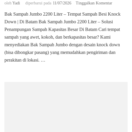
pada
oleh
Yadi
diperbarui pada
11/07/2026
Tinggalkan Komentar
Bak
Bak Sampah Jumbo 2200 Liter – Tempat Sampah Besi Knock
Sampah
Down | Di Batam Bak Sampah Jumbo 2200 Liter – Solusi
Jumbo
2200
Penampungan Sampah Kapasitas Besar Di Batam ​Cari tempat
Liter
sampah yang awet, kokoh, dan berkapasitas besar? Kami
–
menyediakan Bak Sampah Jumbo dengan desain knock down
Tempat
(bisa dibongkar pasang) yang memudahkan pengiriman dan
Sampah
Besi
perakitan di lokasi. …
Knock
Down
|
Batam