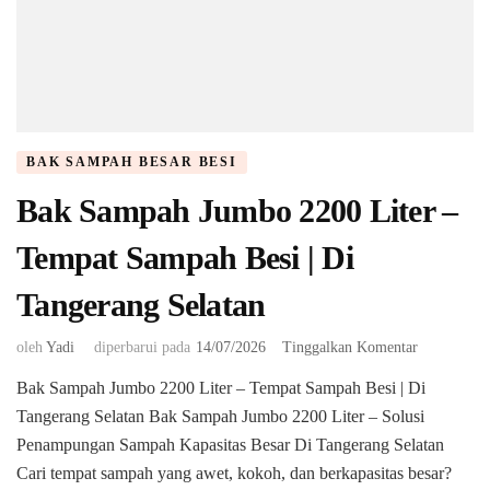
BAK SAMPAH BESAR BESI
Bak Sampah Jumbo 2200 Liter –
Tempat Sampah Besi | Di
Tangerang Selatan
pada
oleh
Yadi
diperbarui pada
14/07/2026
Tinggalkan Komentar
Bak
Bak Sampah Jumbo 2200 Liter – Tempat Sampah Besi | Di
Sampah
Tangerang Selatan Bak Sampah Jumbo 2200 Liter – Solusi
Jumbo
2200
Penampungan Sampah Kapasitas Besar Di Tangerang Selatan ​
Liter
Cari tempat sampah yang awet, kokoh, dan berkapasitas besar?
–