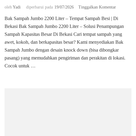
pada
oleh
Yadi
diperbarui pada
19/07/2026
Tinggalkan Komentar
Bak
Bak Sampah Jumbo 2200 Liter – Tempat Sampah Besi | Di
Sampah
Bekasi Bak Sampah Jumbo 2200 Liter – Solusi Penampungan
Jumbo
2200
Sampah Kapasitas Besar Di Bekasi ​Cari tempat sampah yang
Liter
awet, kokoh, dan berkapasitas besar? Kami menyediakan Bak
–
Sampah Jumbo dengan desain knock down (bisa dibongkar
Tempat
pasang) yang memudahkan pengiriman dan perakitan di lokasi.
Sampah
Besi
Cocok untuk …
|
Di
Bekasi