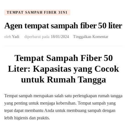
TEMPAT SAMPAH FIBER 3IN1
Agen tempat sampah fiber 50 liter
pada
oleh
Yadi
diperbarui pada
18/01/2024
Tinggalkan Komentar
Agen
tempat
sampah
T
empat Sampah Fiber 50
fiber
Liter: Kapasitas yang Cocok
50
liter
untuk Rumah Tangga
Tempat sampah merupakan salah satu perlengkapan rumah tangga
yang penting untuk menjaga kebersihan. Tempat sampah yang
tepat dapat membantu Anda untuk membuang sampah dengan
lebih higienis dan praktis.