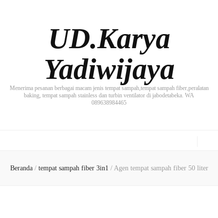
UD.Karya
Yadiwijaya
Menerima pesanan berbagai macam jenis tempat sampah,tempat sampah fiber,peralatan
baking, tempat sampah stainless dan turbin ventilator di jabodetabeka. WA
089638984465
Beranda
/
tempat sampah fiber 3in1
/
Agen tempat sampah fiber 50 liter