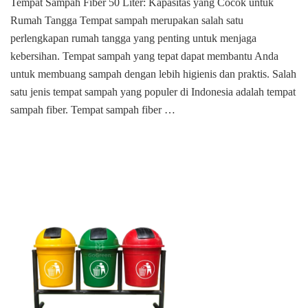
Tempat Sampah Fiber 50 Liter: Kapasitas yang Cocok untuk
Tempat
Rumah Tangga Tempat sampah merupakan salah satu
sampah
fiber
perlengkapan rumah tangga yang penting untuk menjaga
di
kebersihan. Tempat sampah yang tepat dapat membantu Anda
Pancoran
untuk membuang sampah dengan lebih higienis dan praktis. Salah
Mas
satu jenis tempat sampah yang populer di Indonesia adalah tempat
depok
sampah fiber. Tempat sampah fiber …