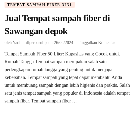
TEMPAT SAMPAH FIBER 3IN1
Jual Tempat sampah fiber di
Sawangan depok
pada
oleh
Yadi
diperbarui pada
26/02/2024
Tinggalkan Komentar
Jual
Tempat Sampah Fiber 50 Liter: Kapasitas yang Cocok untuk
Tempat
Rumah Tangga Tempat sampah merupakan salah satu
sampah
fiber
perlengkapan rumah tangga yang penting untuk menjaga
di
kebersihan. Tempat sampah yang tepat dapat membantu Anda
Sawangan
untuk membuang sampah dengan lebih higienis dan praktis. Salah
depok
satu jenis tempat sampah yang populer di Indonesia adalah tempat
sampah fiber. Tempat sampah fiber …