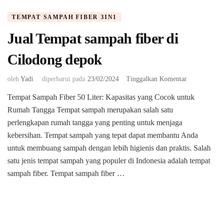
TEMPAT SAMPAH FIBER 3IN1
Jual Tempat sampah fiber di
Cilodong depok
pada
oleh
Yadi
diperbarui pada
23/02/2024
Tinggalkan Komentar
Jual
Tempat Sampah Fiber 50 Liter: Kapasitas yang Cocok untuk
Tempat
Rumah Tangga Tempat sampah merupakan salah satu
sampah
fiber
perlengkapan rumah tangga yang penting untuk menjaga
di
kebersihan. Tempat sampah yang tepat dapat membantu Anda
Cilodong
untuk membuang sampah dengan lebih higienis dan praktis. Salah
depok
satu jenis tempat sampah yang populer di Indonesia adalah tempat
sampah fiber. Tempat sampah fiber …