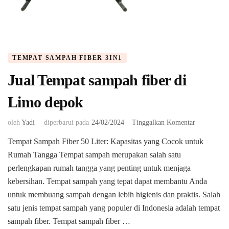
TEMPAT SAMPAH FIBER 3IN1
Jual Tempat sampah fiber di
Limo depok
pada
oleh
Yadi
diperbarui pada
24/02/2024
Tinggalkan Komentar
Jual
Tempat Sampah Fiber 50 Liter: Kapasitas yang Cocok untuk
Tempat
Rumah Tangga Tempat sampah merupakan salah satu
sampah
fiber
perlengkapan rumah tangga yang penting untuk menjaga
di
kebersihan. Tempat sampah yang tepat dapat membantu Anda
Limo
untuk membuang sampah dengan lebih higienis dan praktis. Salah
depok
satu jenis tempat sampah yang populer di Indonesia adalah tempat
sampah fiber. Tempat sampah fiber …