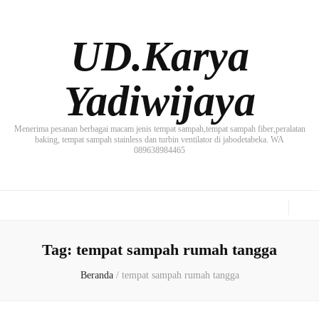
UD.Karya
Yadiwijaya
Menerima pesanan berbagai macam jenis tempat sampah,tempat sampah fiber,peralatan
baking, tempat sampah stainless dan turbin ventilator di jabodetabeka. WA
089638984465
Tag:
tempat sampah rumah tangga
Beranda
/
tempat sampah rumah tangga