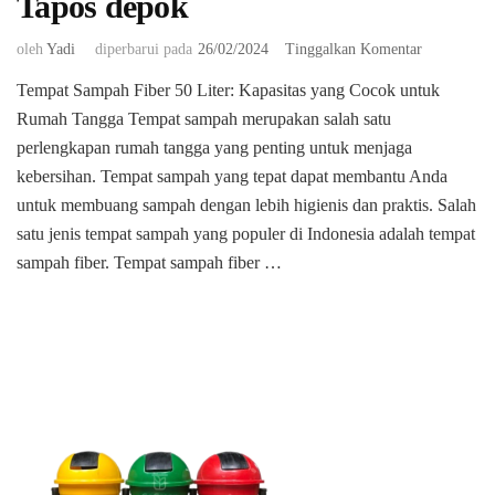
Tapos depok
pada
oleh
Yadi
diperbarui pada
26/02/2024
Tinggalkan Komentar
Jual
Tempat Sampah Fiber 50 Liter: Kapasitas yang Cocok untuk
Tempat
Rumah Tangga Tempat sampah merupakan salah satu
sampah
fiber
perlengkapan rumah tangga yang penting untuk menjaga
di
kebersihan. Tempat sampah yang tepat dapat membantu Anda
Tapos
untuk membuang sampah dengan lebih higienis dan praktis. Salah
depok
satu jenis tempat sampah yang populer di Indonesia adalah tempat
sampah fiber. Tempat sampah fiber …