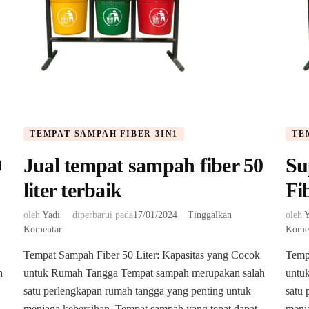
TEMPAT SAMPAH FIBER 3IN1
TE
0
Jual tempat sampah fiber 50
Su
liter terbaik
Fi
oleh
Yadi
diperbarui pada
17/01/2024
Tinggalkan
oleh
Y
pada
Komentar
Kome
Jual
Tempat Sampah Fiber 50 Liter: Kapasitas yang Cocok
Temp
tempat
h
untuk Rumah Tangga Tempat sampah merupakan salah
sampah
untu
fiber
satu perlengkapan rumah tangga yang penting untuk
satu 
50
menjaga kebersihan. Tempat sampah yang tepat dapat
menja