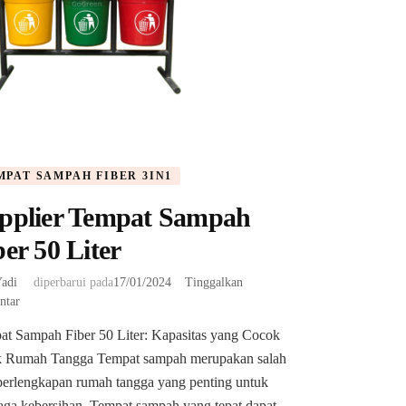
MPAT SAMPAH FIBER 3IN1
pplier Tempat Sampah
ber 50 Liter
adi
diperbarui pada
17/01/2024
Tinggalkan
pada
ntar
Supplier
at Sampah Fiber 50 Liter: Kapasitas yang Cocok
Tempat
k Rumah Tangga Tempat sampah merupakan salah
Sampah
Fiber
perlengkapan rumah tangga yang penting untuk
50
ga kebersihan. Tempat sampah yang tepat dapat