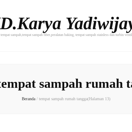
D.Karya Yadiwija
tempat sampah,tempat sampah fiber,peralatan baking, tempat sampah stainless dan turbin vent
I
tempat sampah rumah t
Beranda
/
tempat sampah rumah tangga
(Halaman 13)