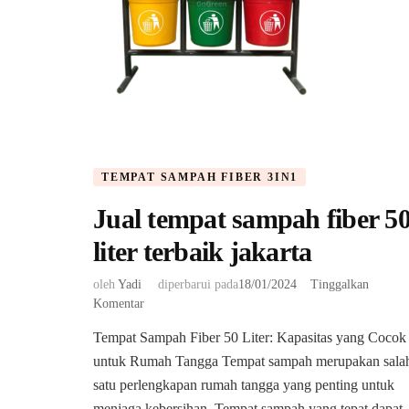
TEMPAT SAMPAH FIBER 3IN1
Jual tempat sampah fiber 5
liter terbaik jakarta
oleh
Yadi
diperbarui pada
18/01/2024
Tinggalkan
pada
Komentar
Jual
Tempat Sampah Fiber 50 Liter: Kapasitas yang Cocok
tempat
untuk Rumah Tangga Tempat sampah merupakan sala
sampah
fiber
satu perlengkapan rumah tangga yang penting untuk
50
menjaga kebersihan. Tempat sampah yang tepat dapat