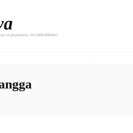
ya
ilator di jabodetabeka. WA 089638984465
angga