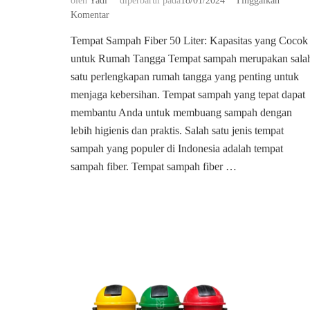
oleh
Yadi
diperbarui pada
18/01/2024
Tinggalkan
pada
Komentar
Tempat
Tempat Sampah Fiber 50 Liter: Kapasitas yang Cocok
sampah
untuk Rumah Tangga Tempat sampah merupakan sala
fiber
50
satu perlengkapan rumah tangga yang penting untuk
liter
menjaga kebersihan. Tempat sampah yang tepat dapat
murah
membantu Anda untuk membuang sampah dengan
lebih higienis dan praktis. Salah satu jenis tempat
sampah yang populer di Indonesia adalah tempat
sampah fiber. Tempat sampah fiber …