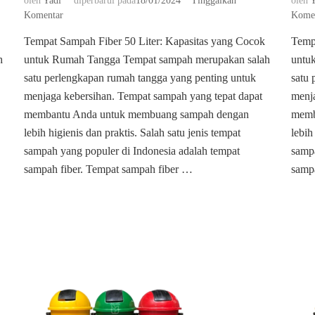
oleh
Yadi
diperbarui pada
18/01/2024
Tinggalkan
oleh
Y
pada
Komentar
Kome
Agen
Tempat Sampah Fiber 50 Liter: Kapasitas yang Cocok
Temp
tempat
h
untuk Rumah Tangga Tempat sampah merupakan salah
sampah
untu
fiber
satu perlengkapan rumah tangga yang penting untuk
satu 
50
menjaga kebersihan. Tempat sampah yang tepat dapat
menja
liter
membantu Anda untuk membuang sampah dengan
memb
lebih higienis dan praktis. Salah satu jenis tempat
lebih
sampah yang populer di Indonesia adalah tempat
sampa
sampah fiber. Tempat sampah fiber …
samp