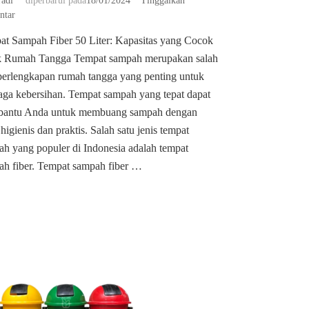
adi
diperbarui pada
18/01/2024
Tinggalkan
pada
ntar
Distributor
at Sampah Fiber 50 Liter: Kapasitas yang Cocok
tempat
k Rumah Tangga Tempat sampah merupakan salah
sampah
fiber
perlengkapan rumah tangga yang penting untuk
50
ga kebersihan. Tempat sampah yang tepat dapat
liter
antu Anda untuk membuang sampah dengan
 higienis dan praktis. Salah satu jenis tempat
h yang populer di Indonesia adalah tempat
ah fiber. Tempat sampah fiber …