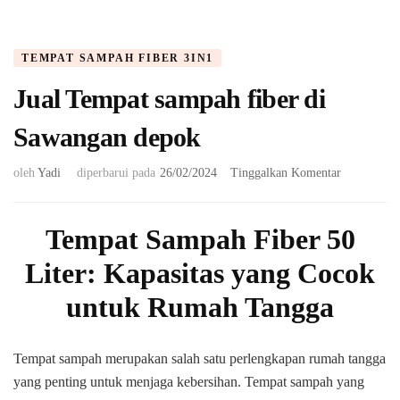
TEMPAT SAMPAH FIBER 3IN1
Jual Tempat sampah fiber di
Sawangan depok
pada
oleh
Yadi
diperbarui pada
26/02/2024
Tinggalkan Komentar
Jual
Tempat
sampah
T
empat Sampah Fiber 50
fiber
Liter: Kapasitas yang Cocok
di
Sawangan
untuk Rumah Tangga
depok
Tempat sampah merupakan salah satu perlengkapan rumah tangga
yang penting untuk menjaga kebersihan. Tempat sampah yang