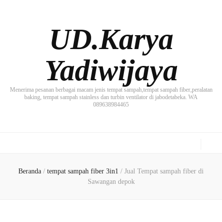
UD.Karya
Yadiwijaya
Menerima pesanan berbagai macam jenis tempat sampah,tempat sampah fiber,peralatan
baking, tempat sampah stainless dan turbin ventilator di jabodetabeka. WA
089638984465
Beranda
/
tempat sampah fiber 3in1
/
Jual Tempat sampah fiber di
Sawangan depok