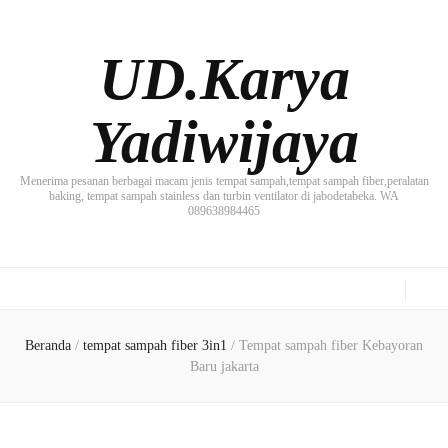
UD.Karya
Yadiwijaya
Menerima pesanan berbagai macam jenis tempat sampah,tempat sampah fiber,peralatan
baking, tempat sampah stainless dan turbin ventilator di jabodetabeka. WA
089638984465
Beranda
/
tempat sampah fiber 3in1
/
Tempat sampah fiber Kebayoran
Baru jakarta