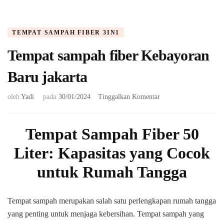
TEMPAT SAMPAH FIBER 3IN1
Tempat sampah fiber Kebayoran
Baru jakarta
pada
oleh
Yadi
pada
30/01/2024
Tinggalkan Komentar
Tempat
sampah
fiber
T
empat Sampah Fiber 50
Kebayoran
Liter: Kapasitas yang Cocok
Baru
jakarta
untuk Rumah Tangga
Tempat sampah merupakan salah satu perlengkapan rumah tangga
yang penting untuk menjaga kebersihan. Tempat sampah yang