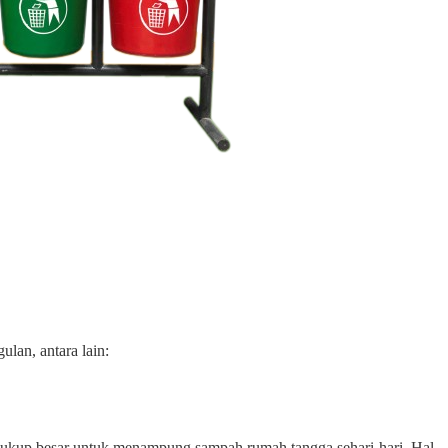
ulan, antara lain:
g cukup besar untuk menampung sampah rumah tangga sehari-hari. Hal