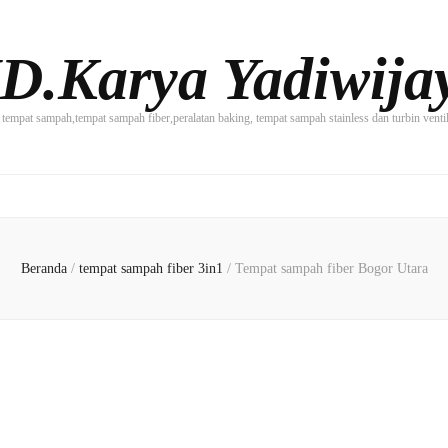
D.Karya Yadiwija
tempat sampah,tempat sampah fiber,peralatan baking, tempat sampah stainless dan turbin vent
I
Beranda
/
tempat sampah fiber 3in1
/
Tempat sampah fiber Bogor Utara