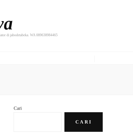
ya
ilator di jabodetabeka. WA 089638984465
Cari
CARI