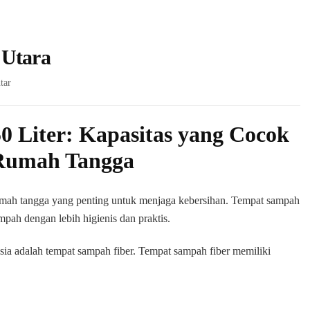
 Utara
pada
tar
Tempat
sampah
fiber
0 Liter: Kapasitas yang Cocok
Bogor
Rumah Tangga
Utara
mah tangga yang penting untuk menjaga kebersihan. Tempat sampah
ah dengan lebih higienis dan praktis.
sia adalah tempat sampah fiber. Tempat sampah fiber memiliki