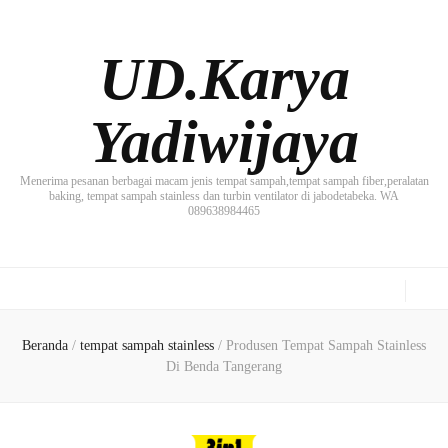
UD.Karya
Yadiwijaya
Menerima pesanan berbagai macam jenis tempat sampah,tempat sampah fiber,peralatan
baking, tempat sampah stainless dan turbin ventilator di jabodetabeka. WA
089638984465
Beranda
/
tempat sampah stainless
/
Produsen Tempat Sampah Stainless
Di Benda Tangerang