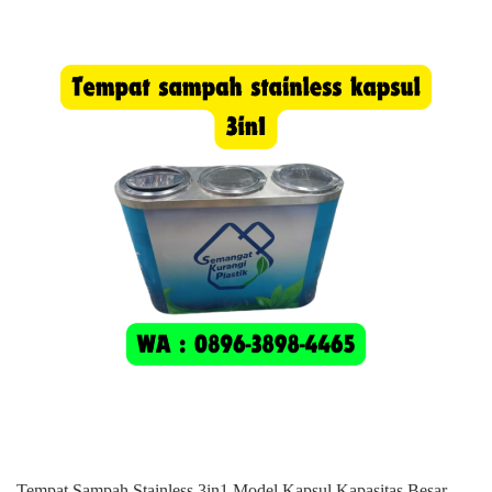
Tempat Sampah Stainless 3in1 Model Kapsul Kapasitas Besar