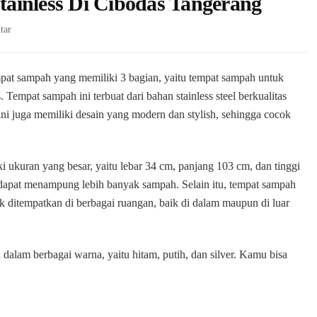
ainless Di Cibodas Tangerang
pada
tar
Produsen
Tempat
Sampah
mpat sampah yang memiliki 3 bagian, yaitu tempat sampah untuk
Stainless
Tempat sampah ini terbuat dari bahan stainless steel berkualitas
Di
ini juga memiliki desain yang modern dan stylish, sehingga cocok
Cibodas
Tangerang
i ukuran yang besar, yaitu lebar 34 cm, panjang 103 cm, dan tinggi
dapat menampung lebih banyak sampah. Selain itu, tempat sampah
k ditempatkan di berbagai ruangan, baik di dalam maupun di luar
 dalam berbagai warna, yaitu hitam, putih, dan silver. Kamu bisa