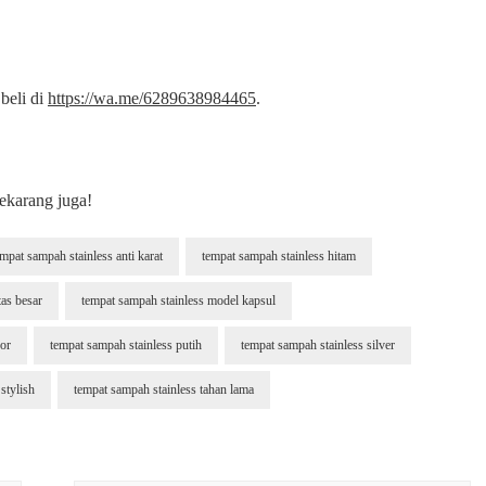
beli di
https://wa.me/6289638984465
.
ekarang juga!
empat sampah stainless anti karat
tempat sampah stainless hitam
tas besar
tempat sampah stainless model kapsul
oor
tempat sampah stainless putih
tempat sampah stainless silver
stylish
tempat sampah stainless tahan lama