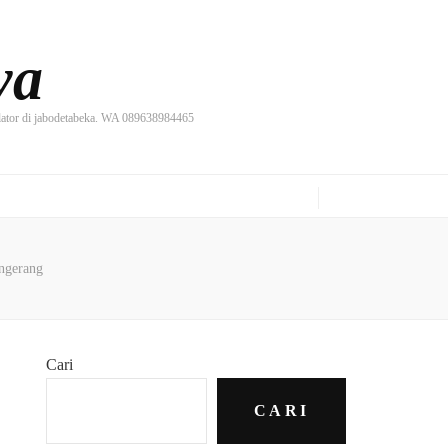
ya
ilator di jabodetabeka. WA 089638984465
ngerang
Cari
CARI