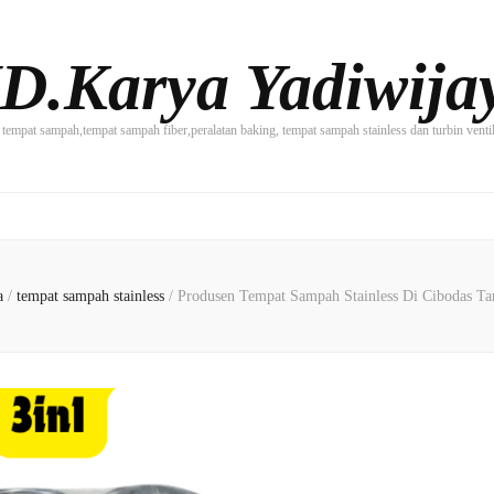
D.Karya Yadiwija
tempat sampah,tempat sampah fiber,peralatan baking, tempat sampah stainless dan turbin vent
I
a
/
tempat sampah stainless
/
Produsen Tempat Sampah Stainless Di Cibodas Ta