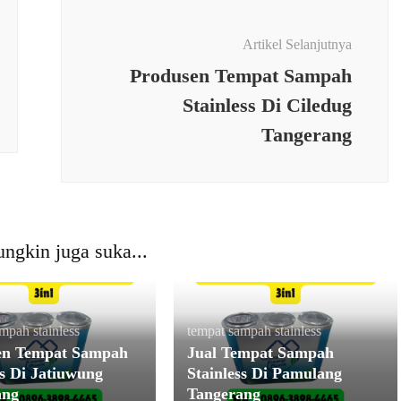
Artikel Selanjutnya
Produsen Tempat Sampah
Stainless Di Ciledug
Tangerang
ngkin juga suka...
mpah stainless
tempat sampah stainless
en Tempat Sampah
Jual Tempat Sampah
ss Di Jatiuwung
Stainless Di Pamulang
ang
Tangerang