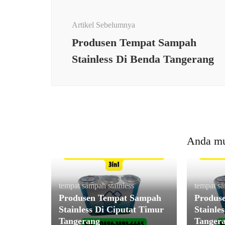
Navigasi
Artikel
Artikel Sebelumnya
Produsen Tempat Sampah
Stainless Di Benda Tangerang
Anda mu
tempat sampah stainless
tempat sa
Produsen Tempat Sampah
Produs
Stainless Di Ciputat Timur
Stainle
Tangerang
Tanger