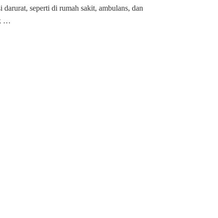
Demak
si darurat, seperti di rumah sakit, ambulans, dan
ik …