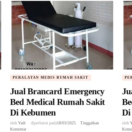
PERALATAN MEDIS RUMAH SAKIT
PE
Jual Brancard Emergency
Ju
Bed Medical Rumah Sakit
Be
Di Kebumen
Di
oleh
Yadi
diperbarui pada
18/03/2025
Tinggalkan
oleh
Y
pada
Komentar
Kome