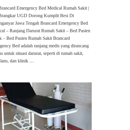
Jual
 Brancard Emergency Bed Medical Rumah Sakit |
Brancard
 Brangkar UGD Dorong Kumplit Besi Di
Emergency
Bed
nganyar Jawa Tengah Brancard Emergency Bed
Medical
cal – Ranjang Darurat Rumah Sakit – Bed Pasien
Rumah
ik – Bed Pasien Rumah Sakit Brancard
Sakit
gency Bed adalah ranjang medis yang dirancang
Di
Karanganyar
s untuk situasi darurat, seperti di rumah sakit,
lans, dan klinik …