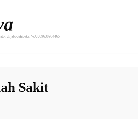
ya
ilator di jabodetabeka. WA 089638984465
ah Sakit