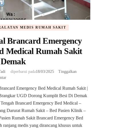
RALATAN MEDIS RUMAH SAKIT
al Brancard Emergency
d Medical Rumah Sakit
 Demak
adi
diperbarui pada
18/03/2025
Tinggalkan
pada
ntar
Jual
 Brancard Emergency Bed Medical Rumah Sakit |
Brancard
 Brangkar UGD Dorong Kumplit Besi Di Demak
Emergency
Bed
 Tengah Brancard Emergency Bed Medical –
Medical
ang Darurat Rumah Sakit – Bed Pasien Klinik –
Rumah
Pasien Rumah Sakit Brancard Emergency Bed
Sakit
h ranjang medis yang dirancang khusus untuk
Di