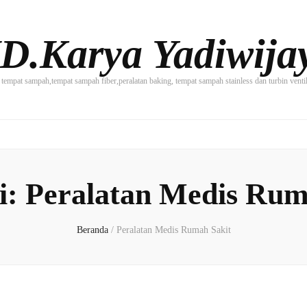
D.Karya Yadiwija
tempat sampah,tempat sampah fiber,peralatan baking, tempat sampah stainless dan turbin vent
I
i:
Peralatan Medis Rum
Beranda
/
Peralatan Medis Rumah Sakit