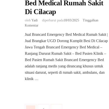
Bed Medical Rumah Sakit
Di Cilacap
oleh
Yadi
diperbarui pada
18/03/2025
Tinggalkan
pada
Komentar
Jual
Jual Brancard Emergency Bed Medical Rumah Sakit |
Brancard
Jual Brangkar UGD Dorong Kumplit Besi Di Cilacap
Emergency
Bed
Jawa Tengah Brancard Emergency Bed Medical –
Medical
Ranjang Darurat Rumah Sakit – Bed Pasien Klinik –
Rumah
Bed Pasien Rumah Sakit Brancard Emergency Bed
Sakit
adalah ranjang medis yang dirancang khusus untuk
Di
Cilacap
situasi darurat, seperti di rumah sakit, ambulans, dan
klinik …
Paginasi