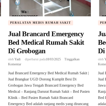
PERALATAN MEDIS RUMAH SAKIT
PE
Jual Brancard Emergency
Ju
Bed Medical Rumah Sakit
Be
Di Grobogan
Di
oleh
Yadi
diperbarui pada
18/03/2025
Tinggalkan
oleh
Y
pada
Komentar
Kome
Jual
Jual Brancard Emergency Bed Medical Rumah Sakit |
Jual
Brancard
Jual Brangkar UGD Dorong Kumplit Besi Di
Emergency
Jual
Bed
Grobogan Jawa Tengah Brancard Emergency Bed
Jawa
Medical
Medical – Ranjang Darurat Rumah Sakit – Bed Pasien
Ranj
Rumah
Klinik – Bed Pasien Rumah Sakit Brancard
Bed 
Sakit
Emergency Bed adalah ranjang medis yang dirancang
adala
Di