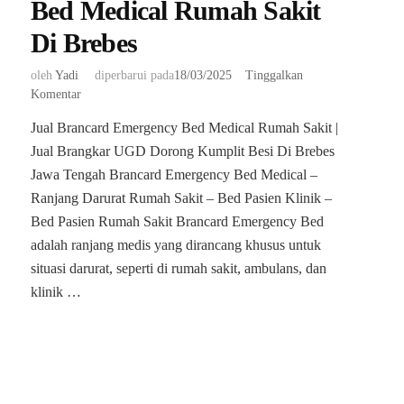
Bed Medical Rumah Sakit
Di Brebes
oleh
Yadi
diperbarui pada
18/03/2025
Tinggalkan
pada
Komentar
Jual
Jual Brancard Emergency Bed Medical Rumah Sakit |
Brancard
Jual Brangkar UGD Dorong Kumplit Besi Di Brebes
Emergency
Bed
Jawa Tengah Brancard Emergency Bed Medical –
Medical
Ranjang Darurat Rumah Sakit – Bed Pasien Klinik –
Rumah
Bed Pasien Rumah Sakit Brancard Emergency Bed
Sakit
adalah ranjang medis yang dirancang khusus untuk
Di
Brebes
situasi darurat, seperti di rumah sakit, ambulans, dan
klinik …