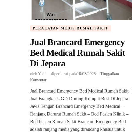
PERALATAN MEDIS RUMAH SAKIT
Jual Brancard Emergency
Bed Medical Rumah Sakit
Di Jepara
oleh
Yadi
diperbarui pada
18/03/2025
Tinggalkan
pada
Komentar
Jual
Jual Brancard Emergency Bed Medical Rumah Sakit |
Brancard
Jual Brangkar UGD Dorong Kumplit Besi Di Jepara
Emergency
Bed
Jawa Tengah Brancard Emergency Bed Medical –
Medical
Ranjang Darurat Rumah Sakit – Bed Pasien Klinik –
Rumah
Bed Pasien Rumah Sakit Brancard Emergency Bed
Sakit
adalah ranjang medis yang dirancang khusus untuk
Di