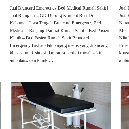
Jual
Jual Brancard Emergency Bed Medical Rumah Sakit |
Jual
Brancard
Jual Brangkar UGD Dorong Kumplit Besi Di
Emergency
Jual
Bed
Kebumen Jawa Tengah Brancard Emergency Bed
Kara
Medical
Medical – Ranjang Darurat Rumah Sakit – Bed Pasien
Medi
Rumah
Klinik – Bed Pasien Rumah Sakit Brancard
Klin
Sakit
Emergency Bed adalah ranjang medis yang dirancang
Emer
Di
Kebumen
khusus untuk situasi darurat, seperti di rumah sakit,
khusu
ambulans, dan klinik …
ambu