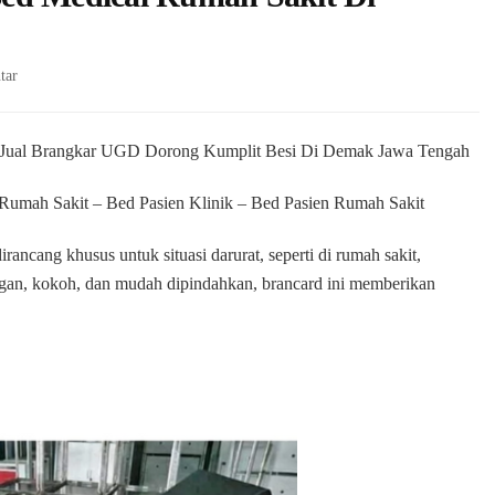
pada
tar
Jual
Brancard
Emergency
| Jual Brangkar UGD Dorong Kumplit Besi Di Demak Jawa Tengah
Bed
Medical
Rumah Sakit – Bed Pasien Klinik – Bed Pasien Rumah Sakit
Rumah
Sakit
ncang khusus untuk situasi darurat, seperti di rumah sakit,
Di
ingan, kokoh, dan mudah dipindahkan, brancard ini memberikan
Demak