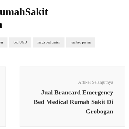
RumahSakit
h
mur
bed UGD
harga bed pasien
jual bed pasien
Artikel Selanjutnya
Jual Brancard Emergency
Bed Medical Rumah Sakit Di
Grobogan