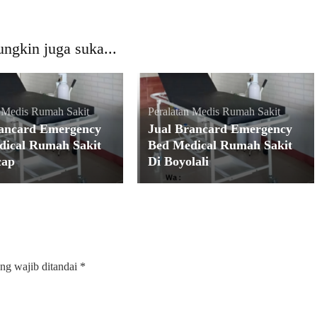
ngkin juga suka...
n Medis Rumah Sakit
Peralatan Medis Rumah Sakit
rancard Emergency
Jual Brancard Emergency
dical Rumah Sakit
Bed Medical Rumah Sakit
cap
Di Boyolali
ng wajib ditandai
*