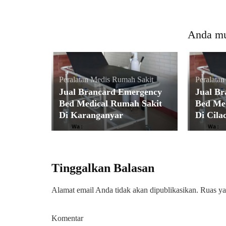
Anda mu
Peralatan Medis Rumah Sakit
Peralata
Jual Brancard Emergency
Jual B
Bed Medical Rumah Sakit
Bed Me
Di Karanganyar
Di Cila
Tinggalkan Balasan
Alamat email Anda tidak akan dipublikasikan.
Ruas ya
Komentar