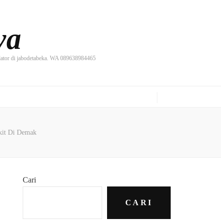
ya
ilator di jabodetabeka. WA 089638984465
kit Di Demak
Cari
CARI