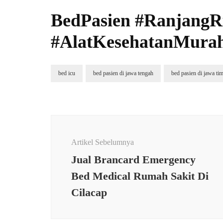
BedPasien #Ranjang
#AlatKesehatanMura
bed icu
bed pasien di jawa tengah
bed pasien di jawa ti
Navigasi
Artikel
Artikel Sebelumnya
Jual Brancard Emergency
Bed Medical Rumah Sakit Di
Cilacap