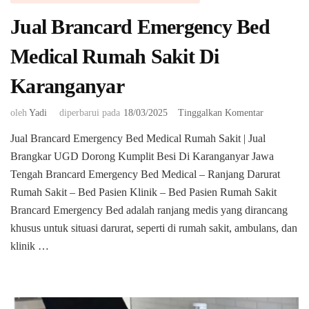
Jual Brancard Emergency Bed
Medical Rumah Sakit Di
Karanganyar
pada
oleh
Yadi
diperbarui pada
18/03/2025
Tinggalkan Komentar
Jual
Jual Brancard Emergency Bed Medical Rumah Sakit | Jual
Brancard
Brangkar UGD Dorong Kumplit Besi Di Karanganyar Jawa
Emergency
Bed
Tengah Brancard Emergency Bed Medical – Ranjang Darurat
Medical
Rumah Sakit – Bed Pasien Klinik – Bed Pasien Rumah Sakit
Rumah
Brancard Emergency Bed adalah ranjang medis yang dirancang
Sakit
khusus untuk situasi darurat, seperti di rumah sakit, ambulans, dan
Di
Karanganya
klinik …