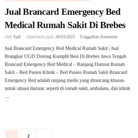
Jual Brancard Emergency Bed
Medical Rumah Sakit Di Brebes
pada
oleh
Yadi
diperbarui pada
18/03/2025
Tinggalkan Komentar
Jual
Jual Brancard Emergency Bed Medical Rumah Sakit | Jual
Brancard
Brangkar UGD Dorong Kumplit Besi Di Brebes Jawa Tengah
Emergency
Bed
Brancard Emergency Bed Medical – Ranjang Darurat Rumah
Medical
Sakit – Bed Pasien Klinik – Bed Pasien Rumah Sakit Brancard
Rumah
Emergency Bed adalah ranjang medis yang dirancang khusus
Sakit
untuk situasi darurat, seperti di rumah sakit, ambulans, dan klinik
Di
Brebes
…
Paginasi
Halaman
Halaman
1
2