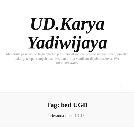
UD.Karya
Yadiwijaya
Menerima pesanan berbagai macam jenis tempat sampah,tempat sampah fiber,peralatan
baking, tempat sampah stainless dan turbin ventilator di jabodetabeka. WA
089638984465
Tag:
bed UGD
Beranda
/
bed UGD