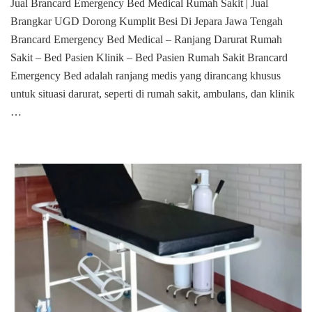
Jual Brancard Emergency Bed Medical Rumah Sakit | Jual
Brancard
Brangkar UGD Dorong Kumplit Besi Di Jepara Jawa Tengah
Emergency
Bed
Brancard Emergency Bed Medical – Ranjang Darurat Rumah
Medical
Sakit – Bed Pasien Klinik – Bed Pasien Rumah Sakit Brancard
Rumah
Emergency Bed adalah ranjang medis yang dirancang khusus
Sakit
untuk situasi darurat, seperti di rumah sakit, ambulans, dan klinik
Di
Jepara
…