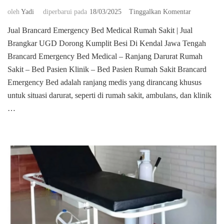
pada
oleh
Yadi
diperbarui pada
18/03/2025
Tinggalkan Komentar
Jual
Jual Brancard Emergency Bed Medical Rumah Sakit | Jual
Brancard
Brangkar UGD Dorong Kumplit Besi Di Kendal Jawa Tengah
Emergency
Bed
Brancard Emergency Bed Medical – Ranjang Darurat Rumah
Medical
Sakit – Bed Pasien Klinik – Bed Pasien Rumah Sakit Brancard
Rumah
Emergency Bed adalah ranjang medis yang dirancang khusus
Sakit
untuk situasi darurat, seperti di rumah sakit, ambulans, dan klinik
Di
Kendal
…