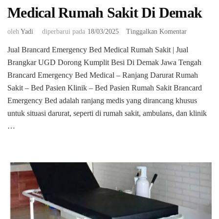
Medical Rumah Sakit Di Demak
pada
oleh
Yadi
diperbarui pada
18/03/2025
Tinggalkan Komentar
Jual
Jual Brancard Emergency Bed Medical Rumah Sakit | Jual
Brancard
Brangkar UGD Dorong Kumplit Besi Di Demak Jawa Tengah
Emergency
Bed
Brancard Emergency Bed Medical – Ranjang Darurat Rumah
Medical
Sakit – Bed Pasien Klinik – Bed Pasien Rumah Sakit Brancard
Rumah
Emergency Bed adalah ranjang medis yang dirancang khusus
Sakit
untuk situasi darurat, seperti di rumah sakit, ambulans, dan klinik
Di
Demak
…