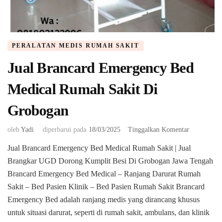
PERALATAN MEDIS RUMAH SAKIT
Jual Brancard Emergency Bed
Medical Rumah Sakit Di
Grobogan
pada
oleh
Yadi
diperbarui pada
18/03/2025
Tinggalkan Komentar
Jual
Jual Brancard Emergency Bed Medical Rumah Sakit | Jual
Brancard
Brangkar UGD Dorong Kumplit Besi Di Grobogan Jawa Tengah
Emergency
Bed
Brancard Emergency Bed Medical – Ranjang Darurat Rumah
Medical
Sakit – Bed Pasien Klinik – Bed Pasien Rumah Sakit Brancard
Rumah
Emergency Bed adalah ranjang medis yang dirancang khusus
Sakit
untuk situasi darurat, seperti di rumah sakit, ambulans, dan klinik
Di